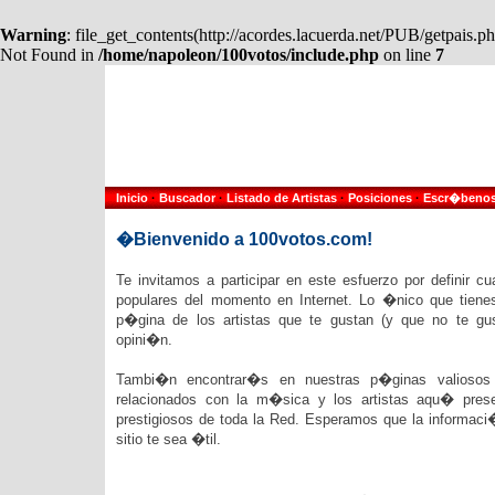
Warning
: file_get_contents(http://acordes.lacuerda.net/PUB/getpais
Not Found in
/home/napoleon/100votos/include.php
on line
7
Inicio
·
Buscador
·
Listado de Artistas
·
Posiciones
·
Escr�beno
�Bienvenido a 100votos.com!
Te invitamos a participar en este esfuerzo por definir c
populares del momento en Internet. Lo �nico que tienes
p�gina de los artistas que te gustan (y que no te gu
opini�n.
Tambi�n encontrar�s en nuestras p�ginas valiosos e
relacionados con la m�sica y los artistas aqu� pre
prestigiosos de toda la Red. Esperamos que la informac
sitio te sea �til.