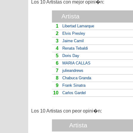
Los 10 Artistas con mejor opini�n:
Artista
1
Libertad Lamarque
2
Elvis Presley
3
Jaime Camil
4
Renata Tebaldi
5
Doris Day
6
MARIA CALLAS
7
julieandrews
8
Chabuca Granda
9
Frank Sinatra
10
Carlos Gardel
Los 10 Artistas con peor opini�n:
Artista