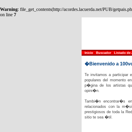
Warning
: file_get_contents(http://acordes.lacuerda.net/PUB/getpais
on line
7
Inicio
·
Buscador
·
Listado de 
�Bienvenido a 100v
Te invitamos a participar 
populares del momento en 
p�gina de los artistas q
opini�n.
Tambi�n encontrar�s en 
relacionados con la m�s
prestigiosos de toda la R
sitio te sea �til.