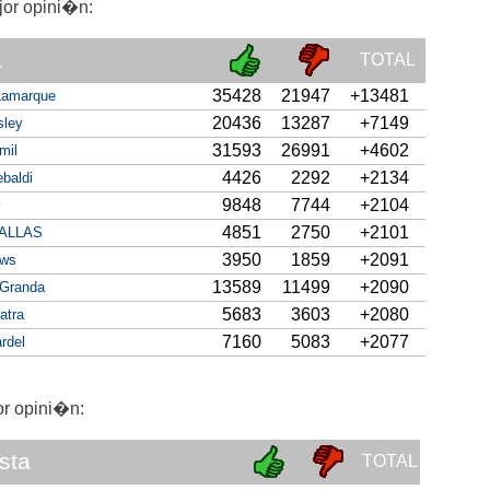
jor opini�n:
a
TOTAL
35428
21947
+13481
 Lamarque
20436
13287
+7149
sley
31593
26991
+4602
mil
4426
2292
+2134
baldi
9848
7744
+2104
y
4851
2750
+2101
ALLAS
3950
1859
+2091
ews
13589
11499
+2090
Granda
5683
3603
+2080
atra
7160
5083
+2077
rdel
or opini�n:
ista
TOTAL