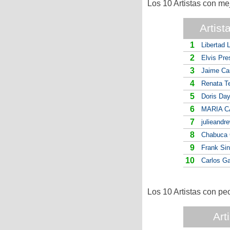
Los 10 Artistas con me
Artist
1
Libertad
2
Elvis Pre
3
Jaime Ca
4
Renata Te
5
Doris Da
6
MARIA C
7
julieandr
8
Chabuca 
9
Frank Sin
10
Carlos Ga
Los 10 Artistas con pe
Art