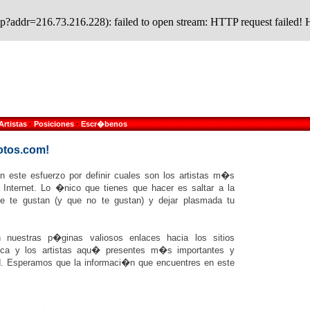
.php?addr=216.73.216.228): failed to open stream: HTTP request faile
Artistas
·
Posiciones
·
Escr�benos
otos.com!
en este esfuerzo por definir cuales son los artistas m�s
Internet. Lo �nico que tienes que hacer es saltar a la
ue te gustan (y que no te gustan) y dejar plasmada tu
nuestras p�ginas valiosos enlaces hacia los sitios
ica y los artistas aqu� presentes m�s importantes y
ed. Esperamos que la informaci�n que encuentres en este