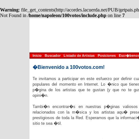
Warning
: file_get_contents(http://acordes.lacuerda.net/PUB/getpais
Not Found in
/home/napoleon/100votos/include.php
on line
7
Inicio
·
Buscador
·
Listado de Artistas
·
Posiciones
·
Escr�beno
�Bienvenido a 100votos.com!
Te invitamos a participar en este esfuerzo por definir c
populares del momento en Internet. Lo �nico que tienes
p�gina de los artistas que te gustan (y que no te gu
opini�n.
Tambi�n encontrar�s en nuestras p�ginas valiosos e
relacionados con la m�sica y los artistas aqu� pre
prestigiosos de toda la Red. Esperamos que la informac
sitio te sea �til.