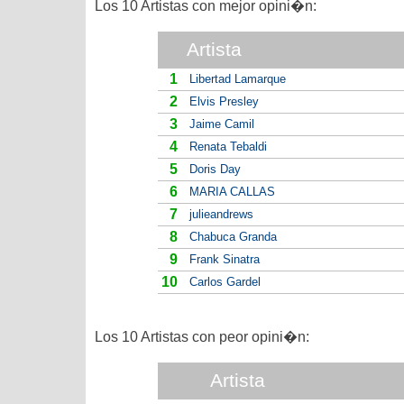
Los 10 Artistas con mejor opini�n:
Artista
1
Libertad Lamarque
2
Elvis Presley
3
Jaime Camil
4
Renata Tebaldi
5
Doris Day
6
MARIA CALLAS
7
julieandrews
8
Chabuca Granda
9
Frank Sinatra
10
Carlos Gardel
Los 10 Artistas con peor opini�n:
Artista