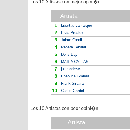
Los 10 Artistas con mejor opini�n:
Artista
1
Libertad Lamarque
2
Elvis Presley
3
Jaime Camil
4
Renata Tebaldi
5
Doris Day
6
MARIA CALLAS
7
julieandrews
8
Chabuca Granda
9
Frank Sinatra
10
Carlos Gardel
Los 10 Artistas con peor opini�n:
Artista