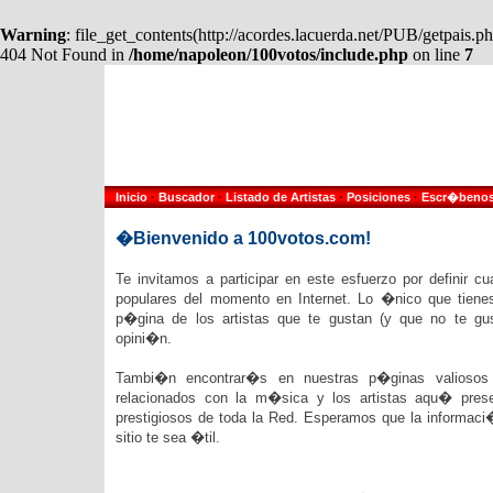
Warning
: file_get_contents(http://acordes.lacuerda.net/PUB/getpais
404 Not Found in
/home/napoleon/100votos/include.php
on line
7
Inicio
·
Buscador
·
Listado de Artistas
·
Posiciones
·
Escr�beno
�Bienvenido a 100votos.com!
Te invitamos a participar en este esfuerzo por definir c
populares del momento en Internet. Lo �nico que tienes
p�gina de los artistas que te gustan (y que no te gu
opini�n.
Tambi�n encontrar�s en nuestras p�ginas valiosos e
relacionados con la m�sica y los artistas aqu� pre
prestigiosos de toda la Red. Esperamos que la informac
sitio te sea �til.